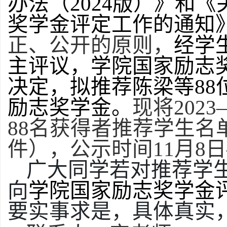
办法
（
2024版
）
》
和
《
奖学金评定工作的通知
正、公开的原则，
经学
主评议，
学院
国家
励志
决定，拟推荐陈梁
等
88
励志
奖学金
。
现将
202
88
名获得者推荐学生名
件），公示时间
11月8
广大同学若对推荐学
向
学院
国家
励志
奖学金
要实事求是，具体真实